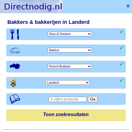
≡
Bakkers & bakkerijen in Landerd
✔
✔
✔
✔
Toon zoekresultaten