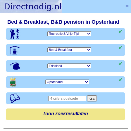
≡
Bed & Breakfast, B&B pension in Opsterland
✔
✔
✔
✔
Toon zoekresultaten