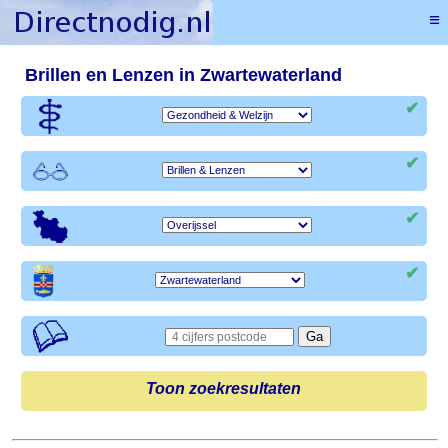
≡
Brillen en Lenzen in Zwartewaterland
✔
✔
✔
✔
Toon zoekresultaten