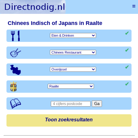
≡
Chinees Indisch of Japans in Raalte
✔
✔
✔
✔
Toon zoekresultaten