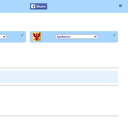
≡
✔
✔