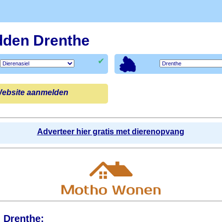
idden Drenthe
✔
ebsite aanmelden
Adverteer hier gratis met dierenopvang
n Drenthe: