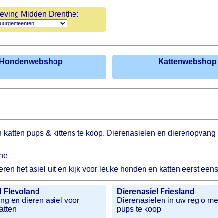
ving Midden Drenthe:
Hondenwebshop
Kattenwebshop
n katten pups & kittens te koop. Dierenasielen en dierenopvan
the
ren het asiel uit en kijk voor leuke honden en katten eerst een
l Flevoland
Dierenasiel Friesland
g en dieren asiel voor
Dierenasielen in uw regio m
atten
pups te koop