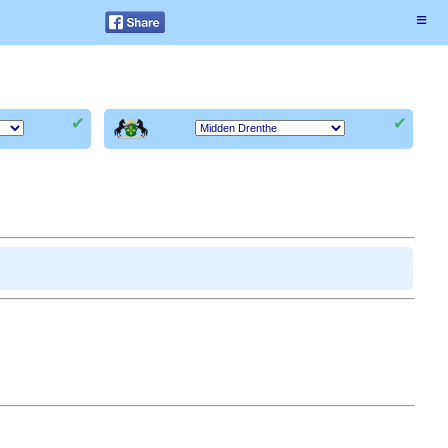
≡
✔
✔