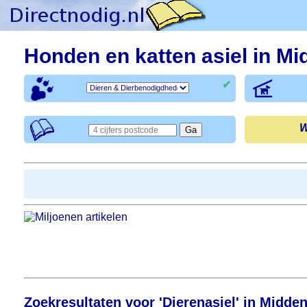
Honden en katten asiel in M
✔
W
Zoekresultaten voor 'Dierenasiel' in Midde