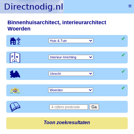
≡
Binnenhuisarchitect, interieurarchitect
Woerden
✔
✔
✔
✔
Toon zoekresultaten