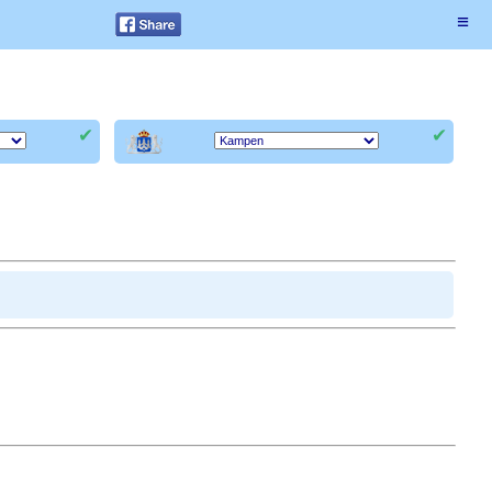
≡
✔
✔