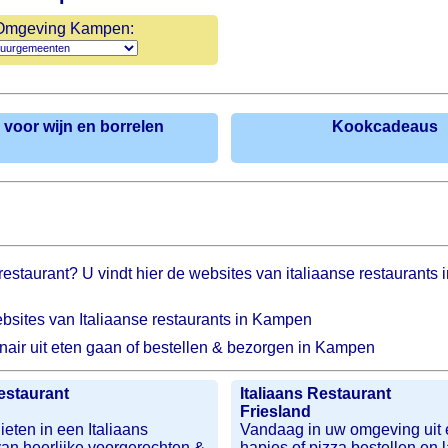
Omgeving Kampen:
 voor wijn en borrelen
Kookcadeaus
s restaurant? U vindt hier de websites van italiaanse restaurant
ebsites van Italiaanse restaurants in Kampen
inair uit eten gaan of bestellen & bezorgen in Kampen
Restaurant
Italiaans Restaurant
Friesland
ieten in een Italiaans
Vandaag in uw omgeving uit 
van heerlijke voorgerechten &
hapjes of pizza bestellen en 