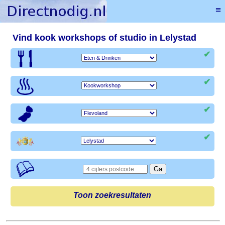
≡
Vind kook workshops of studio in Lelystad
✔
✔
✔
✔
Toon zoekresultaten