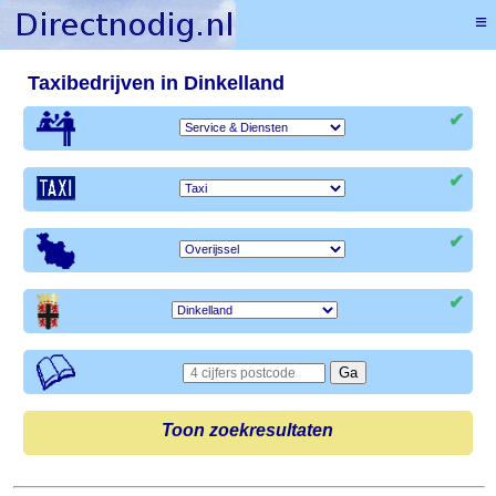
≡
Taxibedrijven in Dinkelland
✔
✔
✔
✔
Toon zoekresultaten