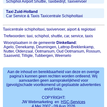
Schiphol Airport Shuttle, Taxibedrijf, Taxivervoer
Taxi Zuid-Holland
Car Service & Taxis Taxicentrale Schipholtaxi
Taxicentrale schipholtaxi, taxivervoer, aiport & regiotaxi
Trefwoorden: taxi, schiphol, shuttle, car, service, taxis
Woonplaatsen in de gemeente
Dinkelland:
Agelo, Denekamp, Deurningen, Lattrop-Breklenkamp,
Nutter, Oldenzaal, Ootmarsum, Oud Ootmarsum, Rossum,
Saasveld, Tilligte, Tubbergen, Weerselo
Aan de inhoud en bereikbaarheid van deze en overige
pagina's kunnen geen rechten worden ontleend. Wij
aanvaarden geen aansprakelijkheid voor
(gevolg)schade voortkomend uit geplaatste advertenties
en/of links.
COPYRIGHT:
JW Webmarketing en
HSC-Services
4 Mei 2007 - 09 Aug 2026