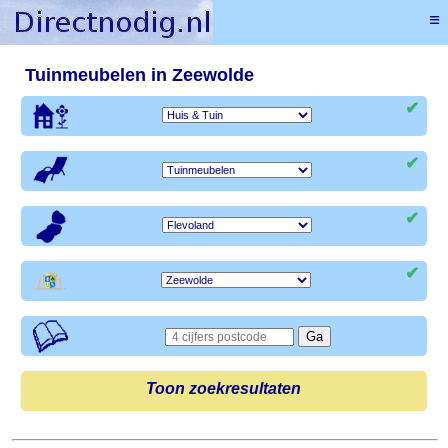
≡
Tuinmeubelen in Zeewolde
✔
✔
✔
✔
Toon zoekresultaten