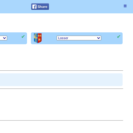
≡
✔
✔