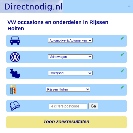
≡
VW occasions en onderdelen in Rijssen
Holten
✔
✔
✔
✔
Toon zoekresultaten