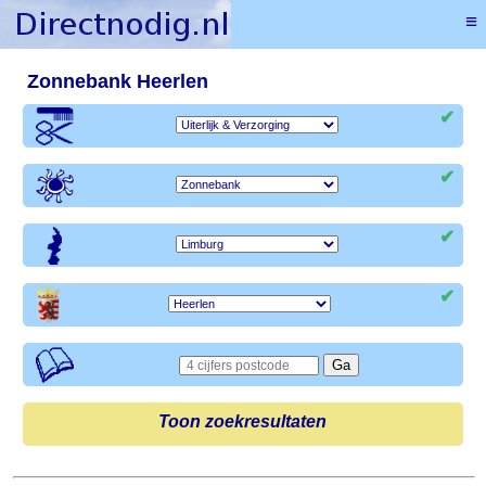
≡
Zonnebank Heerlen
✔
✔
✔
✔
Toon zoekresultaten