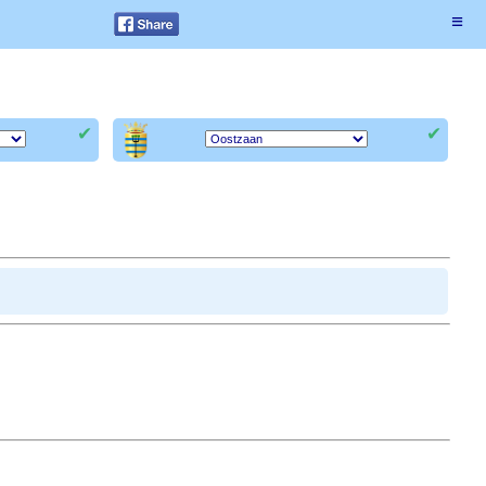
≡
✔
✔