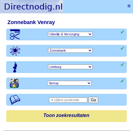
≡
Zonnebank Venray
✔
✔
✔
✔
Toon zoekresultaten