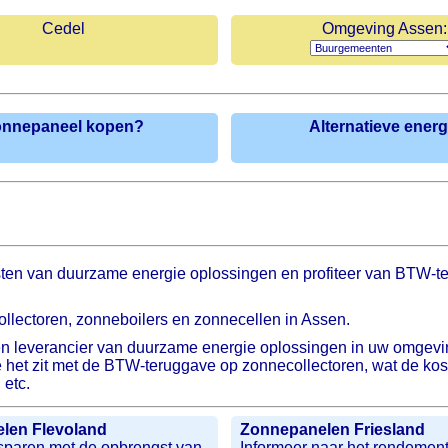
Cedel
Omgeving Assen:
onnepaneel kopen?
Alternatieve energ
ten van duurzame energie oplossingen en profiteer van BTW-te
lectoren, zonneboilers en zonnecellen in Assen.
n leverancier van duurzame energie oplossingen in uw omgeving
oe het zit met de BTW-teruggave op zonnecollectoren, wat de ko
 etc.
len Flevoland
Zonnepanelen Friesland
sparen met de opbrengst van
Informeer naar het rendemen