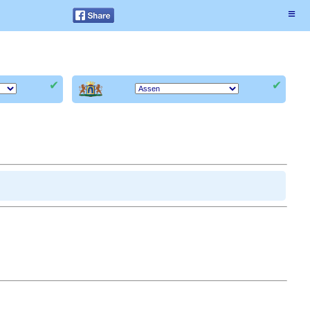
≡
✔
✔