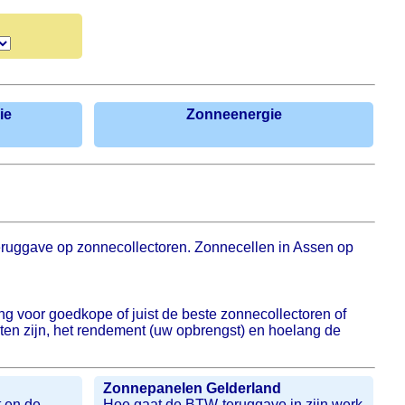
ie
Zonneenergie
ruggave op zonnecollectoren. Zonnecellen in Assen op
 voor goedkope of juist de beste zonnecollectoren of
sten zijn, het rendement (uw opbrengst) en hoelang de
Zonnepanelen Gelderland
t en de
Hoe gaat de BTW-teruggave in zijn werk