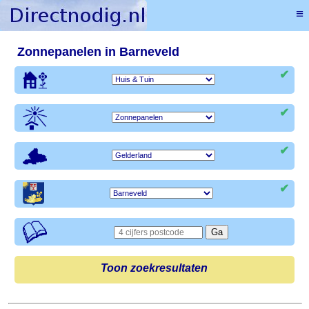
≡
Zonnepanelen in Barneveld
✔
✔
✔
✔
Toon zoekresultaten