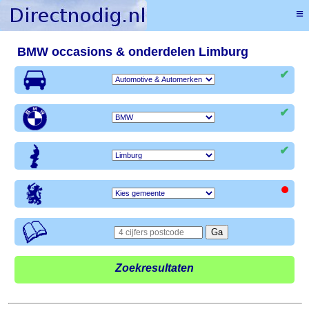
≡
BMW occasions & onderdelen Limburg
✔
✔
✔
•
Zoekresultaten