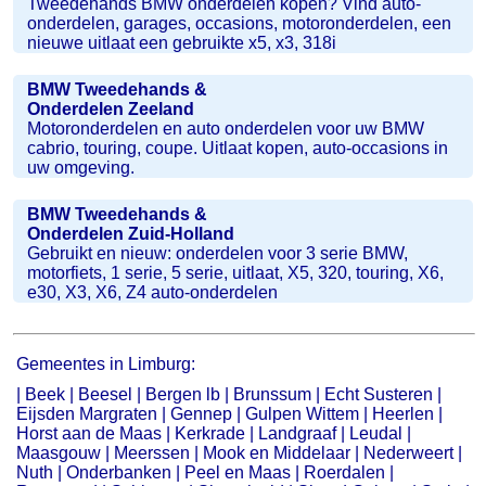
Tweedehands BMW onderdelen kopen? Vind auto-
onderdelen, garages, occasions, motoronderdelen, een
nieuwe uitlaat een gebruikte x5, x3, 318i
BMW Tweedehands &
Onderdelen Zeeland
Motoronderdelen en auto onderdelen voor uw BMW
cabrio, touring, coupe. Uitlaat kopen, auto-occasions in
uw omgeving.
BMW Tweedehands &
Onderdelen Zuid-Holland
Gebruikt en nieuw: onderdelen voor 3 serie BMW,
motorfiets, 1 serie, 5 serie, uitlaat, X5, 320, touring, X6,
e30, X3, X6, Z4 auto-onderdelen
Gemeentes in Limburg:
|
Beek
|
Beesel
|
Bergen lb
|
Brunssum
|
Echt Susteren
|
Eijsden Margraten
|
Gennep
|
Gulpen Wittem
|
Heerlen
|
Horst aan de Maas
|
Kerkrade
|
Landgraaf
|
Leudal
|
Maasgouw
|
Meerssen
|
Mook en Middelaar
|
Nederweert
|
Nuth
|
Onderbanken
|
Peel en Maas
|
Roerdalen
|