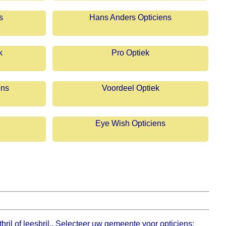
s
Hans Anders Opticiens
k
Pro Optiek
ens
Voordeel Optiek
Eye Wish Opticiens
ril of leesbril.. Selecteer uw gemeente voor opticiens;