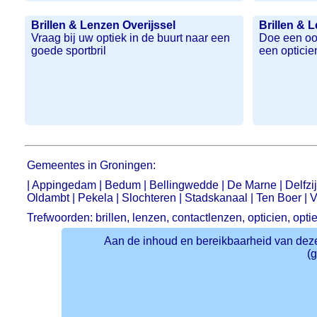
Brillen & Lenzen Overijssel
Brillen & 
Vraag bij uw optiek in de buurt naar een
Doe een oog
goede sportbril
een opticie
Gemeentes in Groningen:
|
Appingedam
|
Bedum
|
Bellingwedde
|
De Marne
|
Delfzij
Oldambt
|
Pekela
|
Slochteren
|
Stadskanaal
|
Ten Boer
|
V
Trefwoorden: brillen, lenzen, contactlenzen, opticien, opt
Aan de inhoud en bereikbaarheid van deze
(