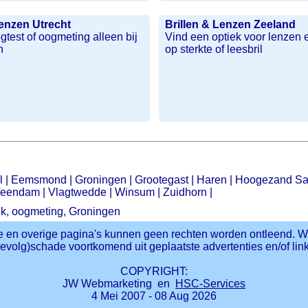
Lenzen Utrecht
Brillen & Lenzen Zeeland
test of oogmeting alleen bij
Vind een optiek voor lenzen 
n
op sterkte of leesbril
l
|
Eemsmond
|
Groningen
|
Grootegast
|
Haren
|
Hoogezand S
eendam
|
Vlagtwedde
|
Winsum
|
Zuidhorn
|
iek, oogmeting, Groningen
 en overige pagina's kunnen geen rechten worden ontleend. W
gevolg)schade voortkomend uit geplaatste advertenties en/of link
COPYRIGHT:
JW Webmarketing en
HSC-Services
4 Mei 2007 - 08 Aug 2026