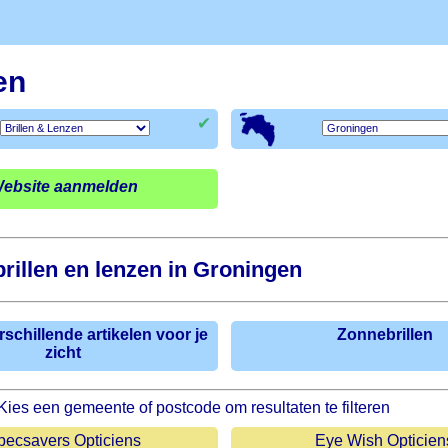
en
✔
ebsite aanmelden
rillen en lenzen in Groningen
rschillende artikelen voor je
Zonnebrillen
zicht
Kies een gemeente of postcode om resultaten te filteren
pecsavers Opticiens
Eye Wish Opticien