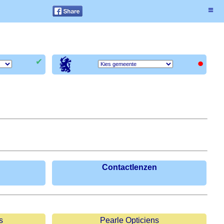
≡
•
✔
Contactlenzen
s
Pearle Opticiens