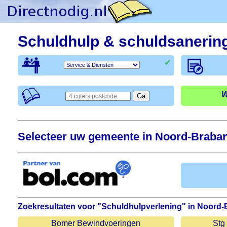
Schuldhulp & schuldsanerin
✔
W
Selecteer uw gemeente in Noord-Brabant
Zoekresultaten voor "Schuldhulpverlening" in Noord-
Bomer Bewindvoeringen
Stg