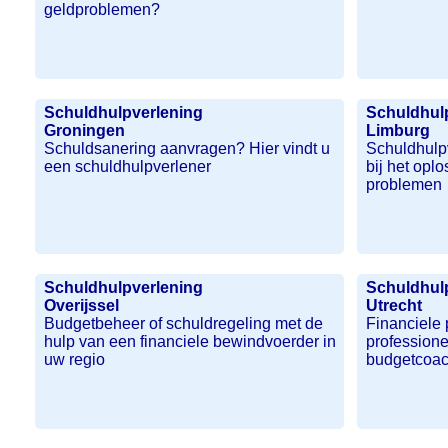
geldproblemen?
Schuldhulpverlening
Schuldhul
Groningen
Limburg
Schuldsanering aanvragen? Hier vindt u
Schuldhulpv
een schuldhulpverlener
bij het opl
problemen
Schuldhulpverlening
Schuldhul
Overijssel
Utrecht
Budgetbeheer of schuldregeling met de
Financiele
hulp van een financiele bewindvoerder in
profession
uw regio
budgetcoac