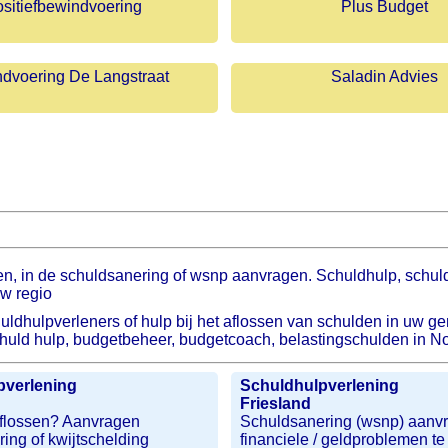
sitiefbewindvoering
Plus Budget
dvoering De Langstraat
Saladin Advies
en, in de schuldsanering of wsnp aanvragen. Schuldhulp, schul
w regio
uldhulpverleners of hulp bij het aflossen van schulden in uw 
chuld hulp, budgetbeheer, budgetcoach, belastingschulden in N
pverlening
Schuldhulpverlening
Friesland
flossen? Aanvragen
Schuldsanering (wsnp) aanv
ing of kwijtschelding
financiele / geldproblemen te