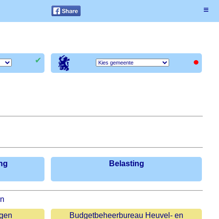
≡
•
✔
ng
Belasting
en
ngen
Budgetbeheerbureau Heuvel- en