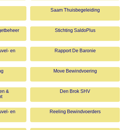
Saam Thuisbegeleiding
getbeheer
Stichting SaldoPlus
vel- en
Rapport De Baronie
ng
Move Bewindvoering
en &
Den Brok SHV
t
vel- en
Reeling Bewindvoerders