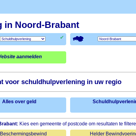
g in Noord-Brabant
✔
ebsite aanmelden
 voor schuldhulpverlening in uw regio
Alles over geld
Schuldhulpverleni
Brabant:
Kies een gemeente of postcode om resultaten te filter
 Beschermingsbewind
Helder Bewindvoeri