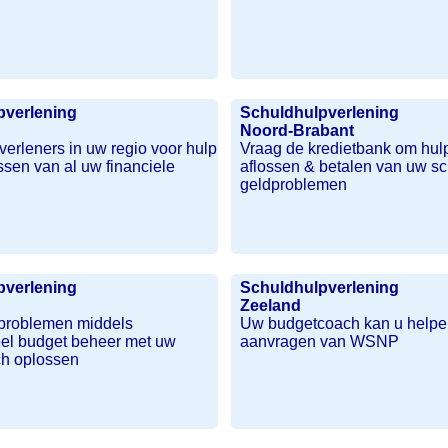
pverlening
Schuldhulpverlening
Noord-Brabant
erleners in uw regio voor hulp
Vraag de kredietbank om hulp
ossen van al uw financiele
aflossen & betalen van uw s
geldproblemen
pverlening
Schuldhulpverlening
Zeeland
 problemen middels
Uw budgetcoach kan u helpen
eel budget beheer met uw
aanvragen van WSNP
h oplossen