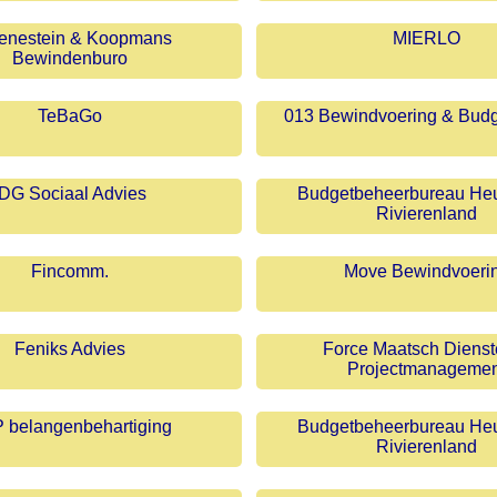
enestein & Koopmans
MIERLO
Bewindenburo
TeBaGo
013 Bewindvoering & Bud
IDG Sociaal Advies
Budgetbeheerbureau Heu
Rivierenland
Fincomm.
Move Bewindvoeri
Feniks Advies
Force Maatsch Dienst
Projectmanagemen
 belangenbehartiging
Budgetbeheerbureau Heu
Rivierenland