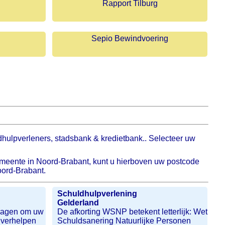
Rapport Tilburg
Sepio Bewindvoering
dhulpverleners, stadsbank & kredietbank.. Selecteer uw
gemeente in Noord-Brabant, kunt u hierboven uw postcode
oord-Brabant.
Schuldhulpverlening
Gelderland
ragen om uw
De afkorting WSNP betekent letterlijk: Wet
 verhelpen
Schuldsanering Natuurlijke Personen