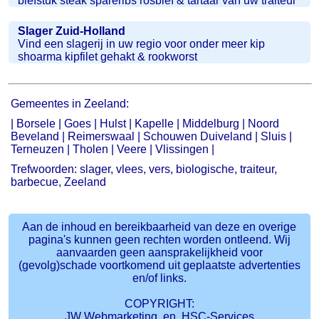
biefstuk steak spareribs rosbief & tartaar van uw traiteur
Slager Zuid-Holland
Vind een slagerij in uw regio voor onder meer kip
shoarma kipfilet gehakt & rookworst
Gemeentes in Zeeland:
|
Borsele
|
Goes
|
Hulst
|
Kapelle
|
Middelburg
|
Noord
Beveland
|
Reimerswaal
|
Schouwen Duiveland
|
Sluis
|
Terneuzen
|
Tholen
|
Veere
|
Vlissingen
|
Trefwoorden: slager, vlees, vers, biologische, traiteur,
barbecue, Zeeland
Aan de inhoud en bereikbaarheid van deze en overige
pagina's kunnen geen rechten worden ontleend. Wij
aanvaarden geen aansprakelijkheid voor
(gevolg)schade voortkomend uit geplaatste advertenties
en/of links.
COPYRIGHT:
JW Webmarketing en
HSC-Services