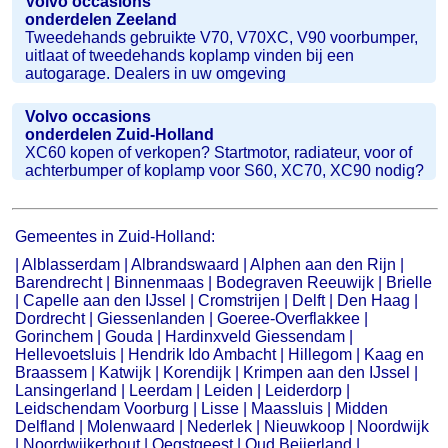
Volvo occasions
onderdelen Zeeland
Tweedehands gebruikte V70, V70XC, V90 voorbumper,
uitlaat of tweedehands koplamp vinden bij een
autogarage. Dealers in uw omgeving
Volvo occasions
onderdelen Zuid-Holland
XC60 kopen of verkopen? Startmotor, radiateur, voor of
achterbumper of koplamp voor S60, XC70, XC90 nodig?
Gemeentes in Zuid-Holland:
|
Alblasserdam
|
Albrandswaard
|
Alphen aan den Rijn
|
Barendrecht
|
Binnenmaas
|
Bodegraven Reeuwijk
|
Brielle
|
Capelle aan den IJssel
|
Cromstrijen
|
Delft
|
Den Haag
|
Dordrecht
|
Giessenlanden
|
Goeree-Overflakkee
|
Gorinchem
|
Gouda
|
Hardinxveld Giessendam
|
Hellevoetsluis
|
Hendrik Ido Ambacht
|
Hillegom
|
Kaag en
Braassem
|
Katwijk
|
Korendijk
|
Krimpen aan den IJssel
|
Lansingerland
|
Leerdam
|
Leiden
|
Leiderdorp
|
Leidschendam Voorburg
|
Lisse
|
Maassluis
|
Midden
Delfland
|
Molenwaard
|
Nederlek
|
Nieuwkoop
|
Noordwijk
|
Noordwijkerhout
|
Oegstgeest
|
Oud Beijerland
|